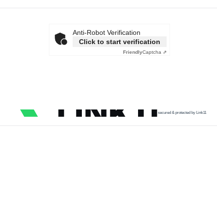
Anti-Robot Verification
Click to start verification
Friendly
Captcha ⇗
secured & protected by Link11