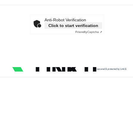
Anti-Robot Verification
Click to start verification
Friendly
Captcha ⇗
secured & protected by Link11