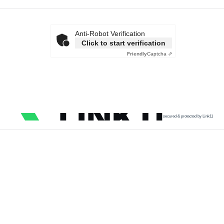
Anti-Robot Verification
Click to start verification
Friendly
Captcha ⇗
secured & protected by Link11