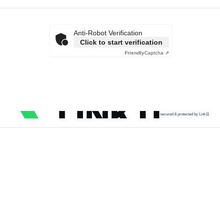
Anti-Robot Verification
Click to start verification
Friendly
Captcha ⇗
secured & protected by Link11