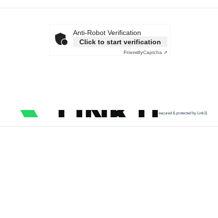
Anti-Robot Verification
Click to start verification
Friendly
Captcha ⇗
secured & protected by Link11