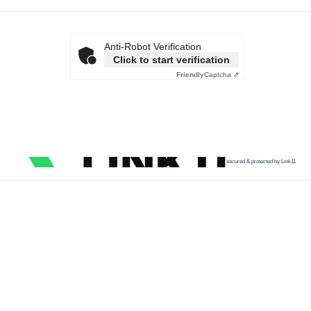
Anti-Robot Verification
Click to start verification
Friendly
Captcha ⇗
secured & protected by Link11